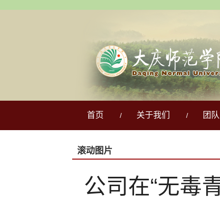
首页
关于我们
团队
/
/
滚动图片
公司在“无毒