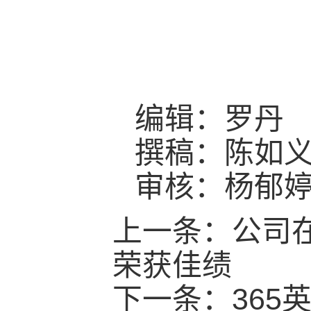
编辑：罗丹
撰稿：陈如
审核：杨郁婷
上一条：
公司
荣获佳绩
下一条：
36