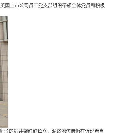
65英国上市公司员工党支部组织带领全体党员和积极
，斑驳的钻井架静静伫立，泥浆池仿佛仍在诉说着当