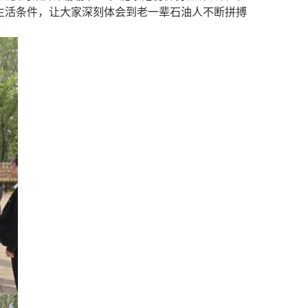
生活条件，让大家深刻体会到老一辈石油人不断拼搏