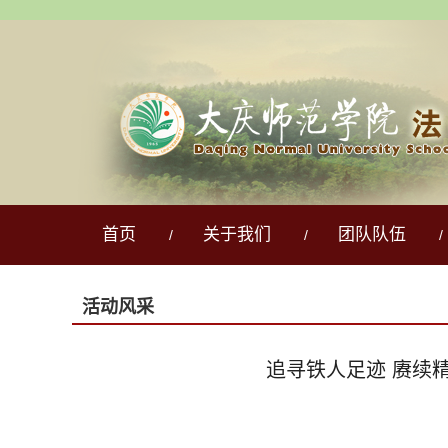
首页
关于我们
团队队伍
/
/
/
活动风采
追寻铁人足迹 赓续