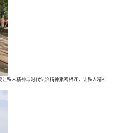
要让铁人精神与时代法治精神紧密相连，让铁人精神