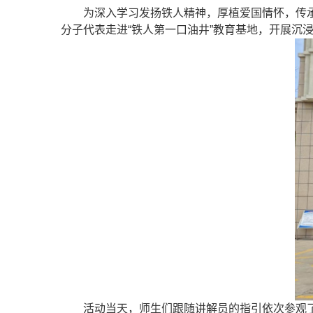
为深入学习发扬铁人精神，厚植爱国情怀，传承
分子代表走进“铁人第一口油井”教育基地，开展沉
活动当天，师生们跟随讲解员的指引依次参观了