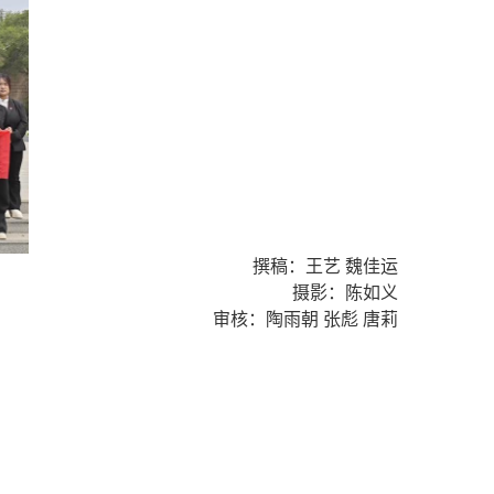
撰稿：王艺 魏佳运
摄影：陈如义
审核：陶雨朝 张彪 唐莉