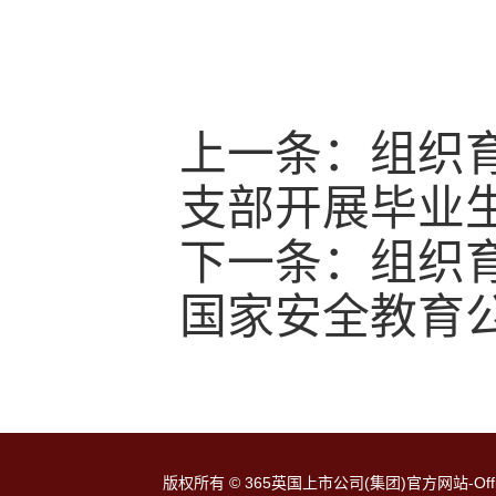
上一条：
组织
支部开展毕业
下一条：
组织
国家安全教育
版权所有 ©
365英国上市公司(集团)官方网站-Offic