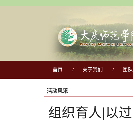
首页
关于我们
团队
/
/
活动风采
组织育人|以