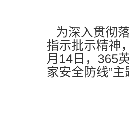
为深入贯彻
指示批示精神，
月14日，36
家安全防线”主