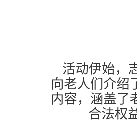
活动伊始，
向老人们介绍
内容，涵盖了
合法权