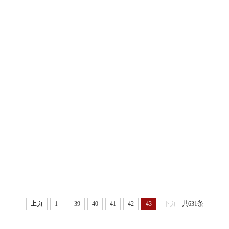
...
上页
1
39
40
41
42
43
下页
共631条