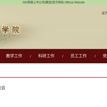
365英国上市公司(集团)官方网站-Official Website
设
教学工作
科研工作
员工工作
党
/
/
/
谈会